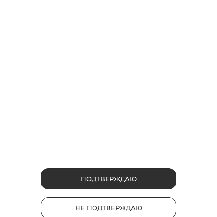
Центр притяжения*. Знакомимся с glo
PRIME
glo PRIME открывает новый формат — это первое
модульное устройство в линейке glo на рынке России.
PRIME состоит из 2-х модулей — съемного держателя и
внешней аккумуляторной батареи. Съемный держатель
можно использовать как отдельно, так и вместе с
внешней аккумуляторной батареей.
ПОДТВЕРЖДАЮ
10
10
479
НЕ ПОДТВЕРЖДАЮ