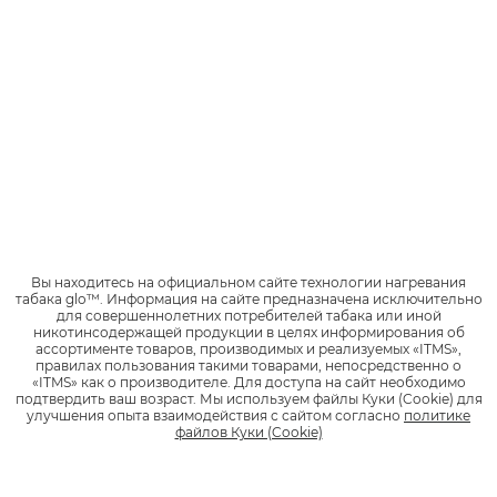
glo™ air 2
glo™ ULTRA
Технологии? Легко!
Первый glo™
с автостартом
Вы находитесь на официальном сайте технологии нагревания
табака glo™.
Информация на сайте предназначена исключительно
для совершеннолетних потребителей табака или иной
никотинсодержащей продукции в целях информирования об
ассортименте товаров, производимых и реализуемых «ITMS»,
правилах пользования такими товарами, непосредственно о
«ITMS» как о производителе.
Для доступа на сайт необходимо
подтвердить ваш возраст.
Мы используем файлы Куки (Cookie) для
улучшения опыта взаимодействия с сайтом согласно
политике
файлов Куки (Cookie)
Выбери свой glo™
glo™ в деталях:
технологии,