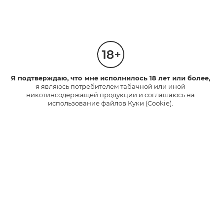
glo™ рядом
Продление
с тобой
гарантии
Я подтверждаю, что мне исполнилось 18 лет или более,
Найти точку
Позаботься о будущ
я являюсь потребителем табачной или иной
продаж
своего устройств
никотинсодержащей продукции и соглашаюсь на
использование файлов Куки (Cookie).