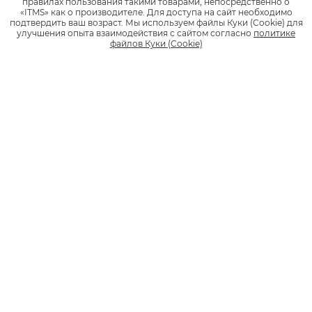
правилах пользования такими товарами, непосредственно о
«ITMS» как о производителе.
Для доступа на сайт необходимо
Вернуть или обменять устройство
подтвердить ваш возраст.
Мы используем файлы Куки (Cookie) для
можно только в течение гарантийного
улучшения опыта взаимодействия с сайтом согласно
политике
срока.
файлов Куки (Cookie)
Подробнее
Видеосоветы
Что делать, если устройство работает некорректно?