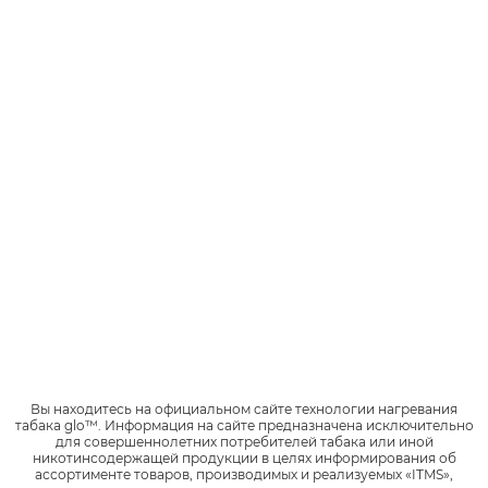
Как обменять
или вернуть
Узнай подробную информацию о
способах обмена и возврата,
доступных в твоем городе.
Подробнее
Вы находитесь на официальном сайте технологии нагревания
табака glo™.
Информация на сайте предназначена исключительно
Проверь гарантию
для совершеннолетних потребителей табака или иной
никотинсодержащей продукции в целях информирования об
на твой glo™
ассортименте товаров, производимых и реализуемых «ITMS»,