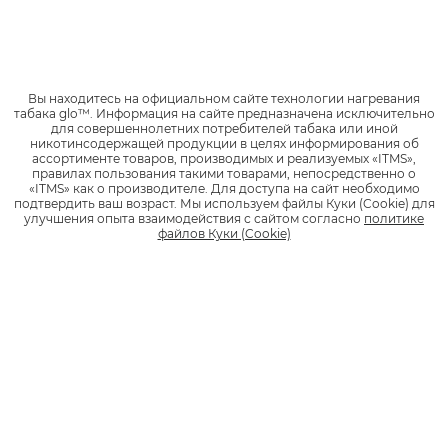
Да
Нет
ДАЛЕЕ
Вы находитесь на официальном сайте технологии нагревания
табака glo™.
Информация на сайте предназначена исключительно
для совершеннолетних потребителей табака или иной
никотинсодержащей продукции в целях информирования об
ассортименте товаров, производимых и реализуемых «ITMS»,
правилах пользования такими товарами, непосредственно о
«ITMS» как о производителе.
Для доступа на сайт необходимо
Заполни Заявление на обмен
подтвердить ваш возраст.
Мы используем файлы Куки (Cookie) для
улучшения опыта взаимодействия с сайтом согласно
политике
или возврат
файлов Куки (Cookie)
дистанционно
ПОДРОБНЕЕ