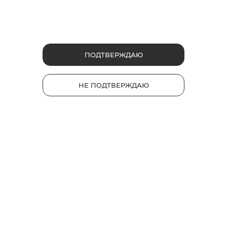
ПОДТВЕРЖДАЮ
НЕ ПОДТВЕРЖДАЮ
Как понять, что устройство glo
правильно работает
Инструкция по использованию системы
нагревания табака. Почему может не
заряжаться и выдавать ошибки? Как чистить
и перезагружать устройство?