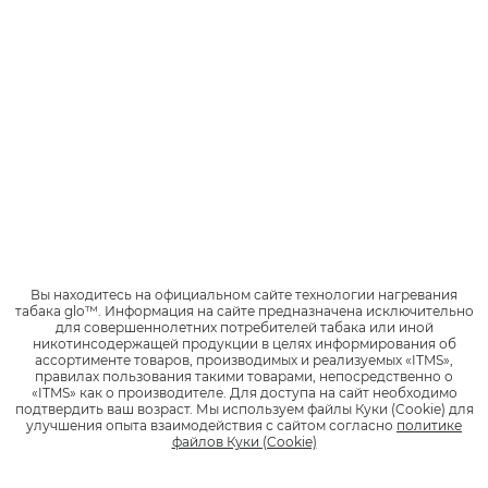
районе аэропортов, вокзалов и автостанций обустроены
места для курения, которые находятся на прилежащей
территории.
Использовать систему нагревания табака glo внутри зданий
и в общественных местах запрещено законом. Поэтому
пользователь glo, как и человек, курящий сигареты, может
пользоваться устройством только в специально отведенных
местах или в салоне собственного автомобиля при закрытых
окнах.
При транспортировке glo
по территории России, действуют
правила:
Вы находитесь на официальном сайте технологии нагревания
табака glo™.
Информация на сайте предназначена исключительно
Систему нагревания табака glo можно перевозить в
для совершеннолетних потребителей табака или иной
никотинсодержащей продукции в целях информирования об
ручной клади.
ассортименте товаров, производимых и реализуемых «ITMS»,
правилах пользования такими товарами, непосредственно о
Нельзя сдавать устройство в багаж, так как оно
«ITMS» как о производителе.
Для доступа на сайт необходимо
подтвердить ваш возраст.
Мы используем файлы Куки (Cookie) для
считается потенциально пожароопасным.
улучшения опыта взаимодействия с сайтом согласно
политике
файлов Куки (Cookie)
Специального разрешения или регистрации системы
нагревания табака не требуется.