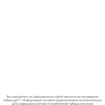
glo™ hyper+ Сибирь
Дизайн вдохновлен Сибирскими
хвойными лесами и ягодами
Лимитированные зимние устройства с яркими панелями
будут доступны ограниченный период времени.
Новые вкусы
neo™ Деми Полярная Смородина
Вы находитесь на официальном сайте технологии нагревания
Капсула со вкусом черной смородины и
табака glo™.
Информация на сайте предназначена исключительно
хвойными нотками
для совершеннолетних потребителей табака или иной