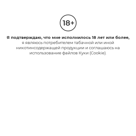
Новый комплект glo™: устройство и
стики
Я подтверждаю, что мне исполнилось 18 лет или более,
Уникальные наборы для ценителей glo.
я являюсь потребителем табачной или иной
никотинсодержащей продукции и соглашаюсь на
использование файлов Куки (Cookie).
42
2
15546