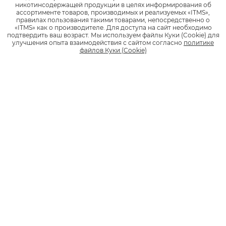
никотинсодержащей продукции в целях информирования об
ассортименте товаров, производимых и реализуемых «ITMS»,
правилах пользования такими товарами, непосредственно о
«ITMS» как о производителе.
Для доступа на сайт необходимо
подтвердить ваш возраст.
Мы используем файлы Куки (Cookie) для
улучшения опыта взаимодействия с сайтом согласно
политике
файлов Куки (Cookie)
neo™ Деми Сибирская Клюква
Капсула со вкусом клюквы и нотками
пломбира
LMTD EDTN — лимитированная серия
NEW — новинка
Лимитированная русская коллекция
ПРЕДЫДУЩАЯ
СЛЕДУЮЩАЯ
Понравилась статья?
Поделись своим мнением: