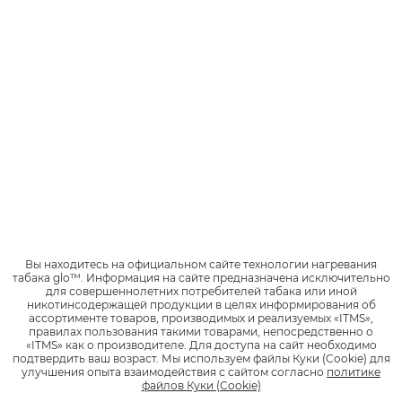
аккумулятор подзаряжается. При этом необходимо
понимать, что восполнение энергии будет прервано на тот
период, пока длится сеанс «парения». Такой подход
позволяет предупредить сбои в работе аккумулятора.
Производство популярного в 2021 году устройства основано
на уникальной технологии передачи вкуса, позволяющей
транслировать более насыщенные и чистые вкусовые
ощущения.
СРАВНИВАЕМ НОВЫЙ GLO™ HYPER+ И
ПРЕДЫДУЩИЕ ВЕРСИИ УСТРОЙСТВА
В целом технические характеристики glo™ hyper+ те же, что
использовались и при создании предыдущих версий
Вы находитесь на официальном сайте технологии нагревания
устройства. Пытаясь найти различия между несколькими
табака glo™.
Информация на сайте предназначена исключительно
для совершеннолетних потребителей табака или иной
моделями glo™, стоит обратить внимание на стики,
никотинсодержащей продукции в целях информирования об
используемые для hyper+. Полноценная работа устройства
ассортименте товаров, производимых и реализуемых «ITMS»,
обеспечивается, если специально для него приобретать
правилах пользования такими товарами, непосредственно о
«ITMS» как о производителе.
Для доступа на сайт необходимо
стики формата neo™ Деми. neo™ Нано, используемые для
подтвердить ваш возраст.
Мы используем файлы Куки (Cookie) для
предыдущих моделей устройства, представляют собой стики
улучшения опыта взаимодействия с сайтом согласно
политике
с тонким корпусом.
файлов Куки (Cookie)