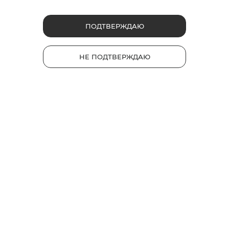
TM
База знаний glo
gloКарта
ПОДТВЕРЖДАЮ
Обмен и возврат
ЭДО для обмена/возврата (для юр. лиц)
НЕ ПОДТВЕРЖДАЮ
Карта сайта
Контакты
Юридическая информация
Политика в отношении обработки персональных данных
Согласие на обработку персональных данных
Правила проверки качества стиков
Политика Куки (Cookie)
Пользовательское соглашение
+7 800 500 88 83
info@myglo.ru