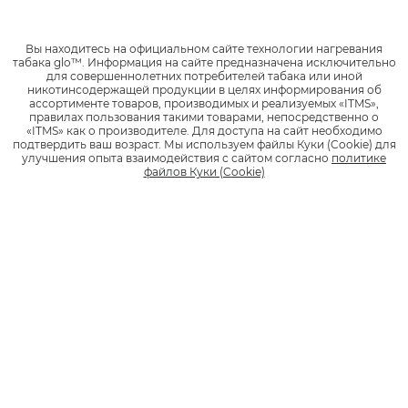
ССЫЛКИ
Вы находитесь на официальном сайте технологии нагревания
Ссылки четко выделены. Заголовки ссылок понятны и
табака glo™.
Информация на сайте предназначена исключительно
описательны для более ясного смысла их содержания.
для совершеннолетних потребителей табака или иной
никотинсодержащей продукции в целях информирования об
ассортименте товаров, производимых и реализуемых «ITMS»,
ЗАГОЛОВКИ
правилах пользования такими товарами, непосредственно о
«ITMS» как о производителе.
Для доступа на сайт необходимо
подтвердить ваш возраст.
Мы используем файлы Куки (Cookie) для
улучшения опыта взаимодействия с сайтом согласно
политике
Заголовки являются уникальными и предназначены для
файлов Куки (Cookie)
разделения информации соответствующим образом.
Программа чтения с экрана может использовать заголовки,
чтобы циркулировать между блоками информации на
странице, обеспечивая правильный порядок чтения.
СОВМЕСТИМОСТЬ
Сайт glo создан с использованием технологии адаптивного
дизайна. Это значит, что верстка страниц будет
адаптироваться под используемое вами устройство, включая
планшеты и смартфоны.