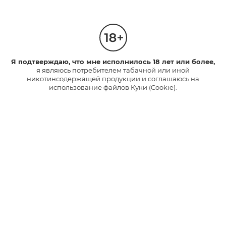
Сайт функционирует во всех основных браузерах.
Продукты
Я подтверждаю, что мне исполнилось 18 лет или более,
я являюсь потребителем табачной или иной
glo™ PRIME
НОВИНКА
никотинсодержащей продукции и соглашаюсь на
glo™ air 2
использование файлов Куки (Cookie).
glo™ ULTRA
glo™ HYPER pro
glo™ AIR
Стики Velo
Каталог
Устройства
Стики
Полезные ссылки
Часто задаваемые вопросы