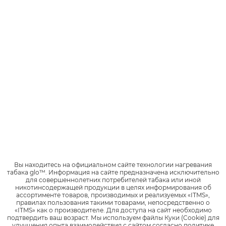
индивидуальной рассылки электронных писем или СМС
рассылки.
79039510436
79507663499
79040198368
79507825540
79042018188
79508579554
79065404718
79515928982
79094367530
79520291234
Вы находитесь на официальном сайте технологии нагревания
табака glo™.
Информация на сайте предназначена исключительно
79099274813
79601078737
для совершеннолетних потребителей табака или иной
никотинсодержащей продукции в целях информирования об
ассортименте товаров, производимых и реализуемых «ITMS»,
правилах пользования такими товарами, непосредственно о
79110285555
79601623162
«ITMS» как о производителе.
Для доступа на сайт необходимо
подтвердить ваш возраст.
Мы используем файлы Куки (Cookie) для
улучшения опыта взаимодействия с сайтом согласно
политике