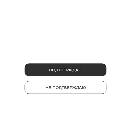
79507561665
79995709754
Продукты
glo™ PRIME
НОВИНКА
glo™ air 2
glo™ ULTRA
glo™ HYPER pro
ПОДТВЕРЖДАЮ
glo™ AIR
Стики Velo
НЕ ПОДТВЕРЖДАЮ
Каталог
Устройства
Стики
Полезные ссылки