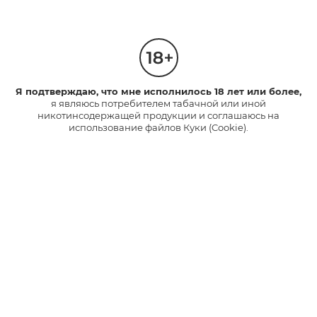
79265653910
79771432615
79265965537
79774856849
Я подтверждаю, что мне исполнилось 18 лет или более,
79269236444
79815065220
я являюсь потребителем табачной или иной
никотинсодержащей продукции и соглашаюсь на
использование файлов Куки (Cookie).
79274139445
79831735525
79281131788
79856000946
79286205683
79866671600
79287547134
79914094714
79501906406
79992469803