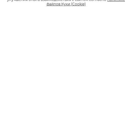
79113336452
79602917717
файлов Куки (Cookie)
79117994122
79607198650
79185119959
79616070504
79186331350
79616673979
79213857450
79652900430
79219863763
79653278836
79226537170
79660007344
79231971723
79675052300
79264627486
79681486076