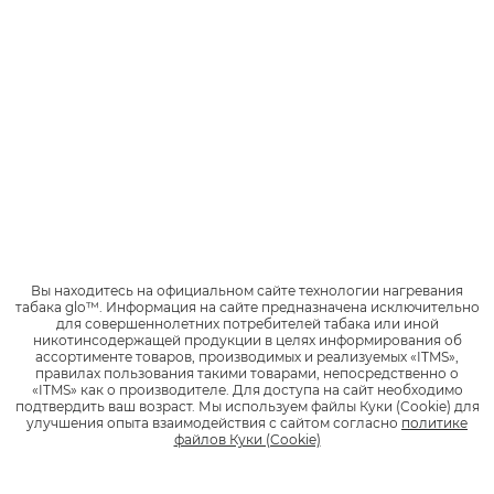
вышеуказанных лиц не вправе принимать участие в
Конкурсе.
3.2. Участие в Конкурсе является добровольным и не налагает
на Участников обязанностей по оказанию каких-либо услуг в
интересах Организатора. Участник вправе отказаться от
участия в Конкурсе.
3.3. Предоставляя любые данные Организатору, Участник
Конкурса несет ответственность за правильность и точность
контактной информации, которую Организатор будет
использовать, чтобы связаться с Участником.
Вы находитесь на официальном сайте технологии нагревания
3.4. На основании статьи 9 Федерального закона N 152-ФЗ «О
табака glo™.
Информация на сайте предназначена исключительно
для совершеннолетних потребителей табака или иной
персональных данных» от 27.07.2006 и на основании ст. 152.1
никотинсодержащей продукции в целях информирования об
ГК РФ Участник предоставляет Компании свое согласие на
ассортименте товаров, производимых и реализуемых «ITMS»,
обработку предоставленных им персональных данных на
правилах пользования такими товарами, непосредственно о
«ITMS» как о производителе.
Для доступа на сайт необходимо
следующих условиях: переданные персональные данные, а
подтвердить ваш возраст.
Мы используем файлы Куки (Cookie) для
также изображения могут обрабатываться Компанией (сбор,
улучшения опыта взаимодействия с сайтом согласно
политике
запись, систематизация, накопление, хранение, уточнение,
файлов Куки (Cookie)
изменение, извлечение, использование, обнародование,
обезличивание, блокирование, удаление, уничтожение, а