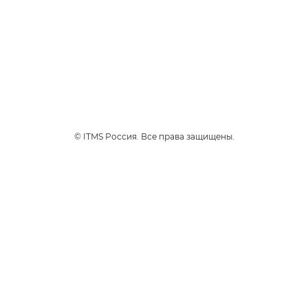
glo™ ULTRA
glo™ HYPER pro
glo™ AIR
Стики Velo
Каталог
Устройства
Стики
© ITMS Россия. Все права защищены.
Полезные ссылки
Часто задаваемые вопросы
TM
База знаний glo
gloКарта
Обмен и возврат
ЭДО для обмена/возврата (для юр. лиц)
Карта сайта
Контакты