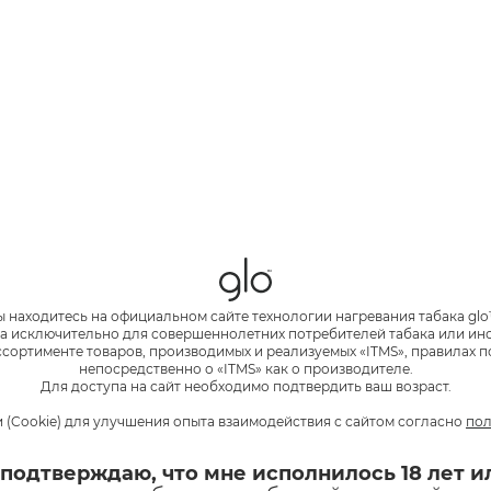
 скорее всего, наносит потребителю меньше вреда, чем тр
ктора медицинских наук, профессора, члена-корреспондент
ованной в экспертном журнале «Практическая онкология».
е систем нагревания табака, проведенное по заказу Мин
етом по токсикологии. Итоги анализа показали, что ЭСДН 
соединений по сравнению с табачным дымом обычных сига
онентов, которые могло бы производить само устройство
ийских ученых показало, что при использовании СНТ пик
сравнению с сигаретами.
бычном офисном помещении (комната объемом 20 м³) без 
ы находитесь на официальном сайте технологии нагревания табака glo
а исключительно для совершеннолетних потребителей табака или и
во воздуха»
, — говорится в
статье
А.В. Трофимова, замести
сортименте товаров, производимых и реализуемых «ITMS», правилах п
мануэля РАН, опубликованной в экспертном журнале «Пра
непосредственно о «ITMS» как о производителе.
Для доступа на сайт необходимо подтвердить ваш возраст.
ЕРНАТИВА СНИЗИТЬ ВЛИЯНИЕ ПР
 (Cookie) для улучшения опыта взаимодействия с сайтом согласно
пол
 подтверждаю, что мне исполнилось 18 лет и