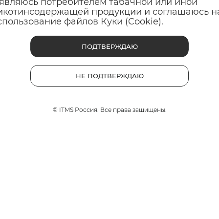
 являюсь потребителем табачной или иной
ько 4% попыток бросить курить будут успешными без подде
икотинсодержащей продукции и соглашаюсь н
то же время научно доказан эффект снижения общего воз
спользование файлов Куки (Cookie).
 к изменению потребления никотина во всем мире. Однак
ПОДТВЕРЖДАЮ
 дополнительных исследований.
НЕ ПОДТВЕРЖДАЮ
ПРЕДЫДУЩАЯ
СЛЕДУЮЩАЯ
© ITMS Россия. Все права защищены.
татья?
им мнением: