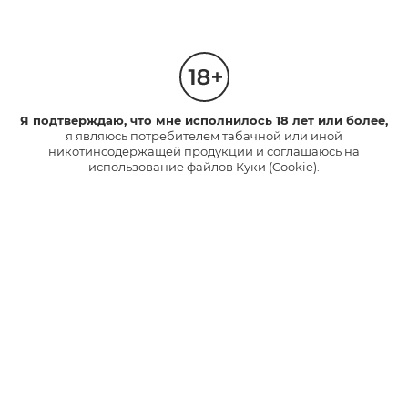
0 КОММЕНТАРИЕВ
Я подтверждаю, что мне исполнилось 18 лет или более,
я являюсь потребителем табачной или иной
никотинсодержащей продукции и соглашаюсь на
больше статей
использование файлов Куки (Cookie).
Как пользоваться устройством glo™: