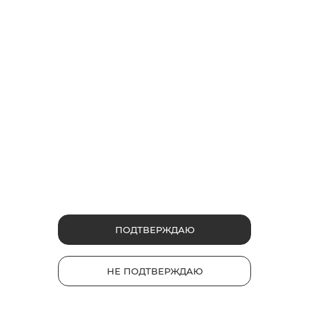
нельзя использовать системы
нагревания табака
Многие годы назад курить можно было везде, даже в
салонах самолетов, в ресторанах, в любом месте на
улице и на работе. Со временем появились
ужесточающие правила, ограничивающие места для
курения, поэтому все авиакомпании мира запретили
сигареты в салонах самолетов.
5
3
11755
ПОДТВЕРЖДАЮ
НЕ ПОДТВЕРЖДАЮ