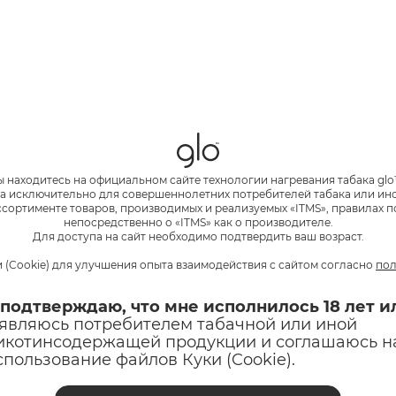
ы находитесь на официальном сайте технологии нагревания табака glo
а исключительно для совершеннолетних потребителей табака или и
сортименте товаров, производимых и реализуемых «ITMS», правилах п
непосредственно о «ITMS» как о производителе.
Для доступа на сайт необходимо подтвердить ваш возраст.
 (Cookie) для улучшения опыта взаимодействия с сайтом согласно
пол
 подтверждаю, что мне исполнилось 18 лет и
 являюсь потребителем табачной или иной
икотинсодержащей продукции и соглашаюсь н
спользование файлов Куки (Cookie).
ПРЕДЫДУЩАЯ
СЛЕДУЮЩАЯ