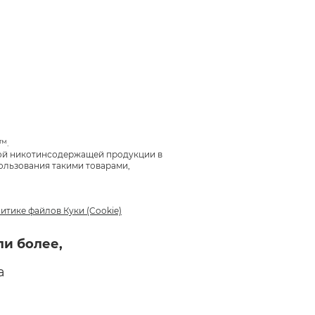
™.
ной никотинсодержащей продукции в
ользования такими товарами,
итике файлов Куки (Cookie)
ли более,
а