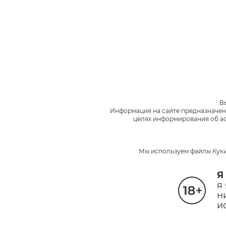
В
Информация на сайте предназначен
целях информирования об ас
Мы используем файлы Куки
Я
я
н
и