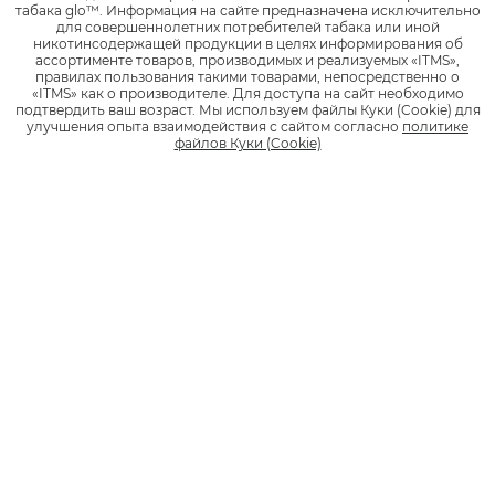
табака glo™.
Информация на сайте предназначена исключительно
для совершеннолетних потребителей табака или иной
никотинсодержащей продукции в целях информирования об
ассортименте товаров, производимых и реализуемых «ITMS»,
В glo™ pro slim GOLD
правилах пользования такими товарами, непосредственно о
«ITMS» как о производителе.
Для доступа на сайт необходимо
используются стики формата
подтвердить ваш возраст.
Мы используем файлы Куки (Cookie) для
улучшения опыта взаимодействия с сайтом согласно
политике
Нано.
файлов Куки (Cookie)