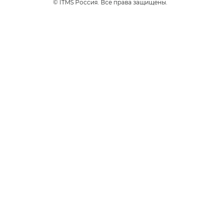
© ITMS Россия. Все права защищены.
24/7
да на связи
Полезные ссылки
Юридиче
Политика в о