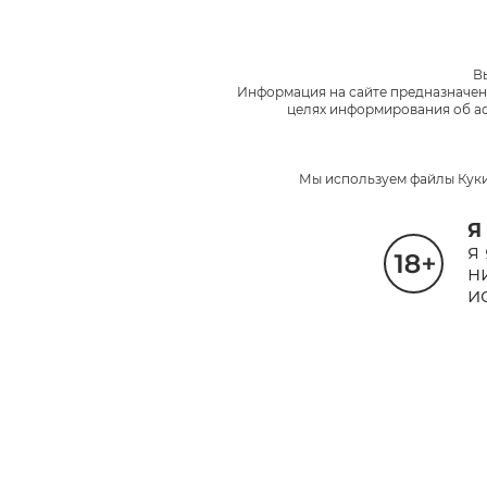
В
Информация на сайте предназначен
целях информирования об ас
Мы используем файлы Куки
Я
я
н
и
Твой вк
Простой тест 