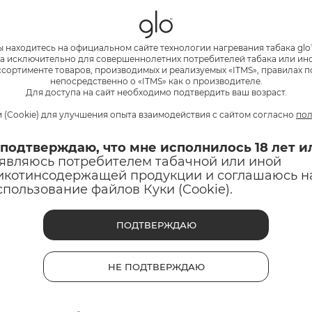
ы находитесь на официальном сайте технологии нагревания табака glo
а исключительно для совершеннолетних потребителей табака или и
сортименте товаров, производимых и реализуемых «ITMS», правилах п
непосредственно о «ITMS» как о производителе.
Для доступа на сайт необходимо подтвердить ваш возраст.
 (Cookie) для улучшения опыта взаимодействия с сайтом согласно
пол
 подтверждаю, что мне исполнилось 18 лет и
 являюсь потребителем табачной или иной
икотинсодержащей продукции и соглашаюсь н
спользование файлов Куки (Cookie).
ПОДТВЕРЖДАЮ
усовой навигатор
ПРОЙТИ ТЕС
по выбору стиков
ДАННЫЙ ИННОВАЦИОН
НЕ ПОДТВЕРЖДАЮ
СОДЕРЖИТ ТАБАК, МОЖ
ЗДОРОВЬЮ И ВЫЗЫВАЕ