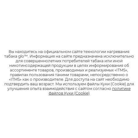
1
210 руб.
*
НАЙТИ МАГАЗИН
Узнать, где приобрести определенные виды стиков, можно в разделе
Вы находитесь на официальном сайте технологии нагревания
*
Найти магазин
табака glo™.
Информация на сайте предназначена исключительно
для совершеннолетних потребителей табака или иной
никотинсодержащей продукции в целях информирования об
ассортименте товаров, производимых и реализуемых «ITMS»,
правилах пользования такими товарами, непосредственно о
«ITMS» как о производителе.
Для доступа на сайт необходимо
подтвердить ваш возраст.
Мы используем файлы Куки (Cookie) для
Описание
улучшения опыта взаимодействия с сайтом согласно
политике
файлов Куки (Cookie)
Мягкий бархатный бленд. Вкус спелых лесных ягод с
освежающими ментоловыми нотами.
Подробнее о стиках Деми
*
Найти магазин