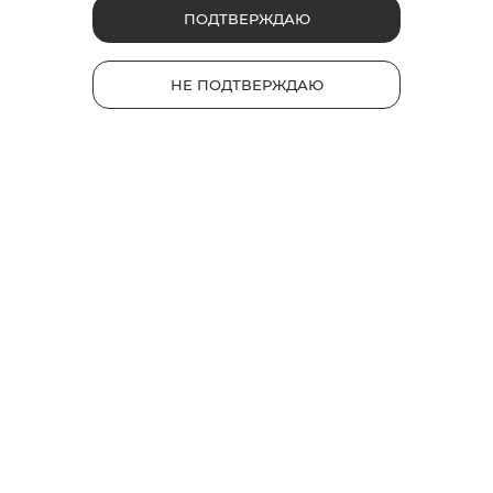
glo™ AIR
ПОДТВЕРЖДАЮ
Стики Velo
Каталог
НЕ ПОДТВЕРЖДАЮ
Устройства
Стики
Полезные ссылки
Часто задаваемые вопросы
TM
База знаний glo
gloКарта
Обмен и возврат
ЭДО для обмена/возврата (для юр. лиц)
Карта сайта
Контакты
Юридическая информация