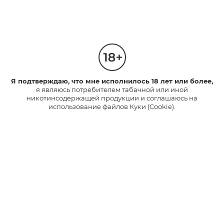
Твой вкусовой
навигатор
Простой тест по выбору стиков
ПРОЙТИ ТЕСТ
ДАННЫЙ ИННОВАЦИОННЫЙ ПРОДУКТ СОДЕРЖИТ ТАБАК,
МОЖЕТ НАНЕСТИ ВРЕД ЗДОРОВЬЮ И ВЫЗЫВАЕТ
ПРИВЫКАНИЕ.
Я подтверждаю, что мне исполнилось 18 лет или более,
я являюсь потребителем табачной или иной
никотинсодержащей продукции и соглашаюсь на
использование файлов Куки (Cookie).
Поддержка
24/7
в Телеграм
Пиши нам в Телеграм,
мы всегда на связи
НАПИСАТЬ В ЧАТ