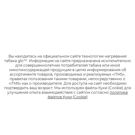
Уже сейчас, приобретая новые устройства нагревания
табака glo™ pro и glo™ hyper+, соввершеннолетние
покупатели могут заметить: упаковка стала меньше по
сравнению с предыдущими моделями. Подобная
минимизация произошла из-за желания производителя
убрать таким способом процент лишнего пластика.
Также в стартовом наборе больше не прилагается адаптер.
Причина такого изменения кроется в том, что потребители
Вы находитесь на официальном сайте технологии нагревания
зачастую уже имеют дома один или несколько подходящих
табака glo™.
Информация на сайте предназначена исключительно
адаптеров – новый им просто не нужен. А заряжать glo™
для совершеннолетних потребителей табака или иной
можно от любого универсального адаптера. Для
никотинсодержащей продукции в целях информирования об
ассортименте товаров, производимых и реализуемых «ITMS»,
безопасности все модели
, которая не позволит им
правилах пользования такими товарами, непосредственно о
перегреться, даже если источник питания будет больше 2
«ITMS» как о производителе.
Для доступа на сайт необходимо
ампер.
подтвердить ваш возраст.
Мы используем файлы Куки (Cookie) для
улучшения опыта взаимодействия с сайтом согласно
политике
файлов Куки (Cookie)
ПОСТОЯННОЕ ОБНОВЛЕНИЕ ЛИНЕЙКИ
Производитель glo™ регулярно предлагает что-нибудь
новое: модели устройств, необычные вкусы стиков neo,
аксессуары.