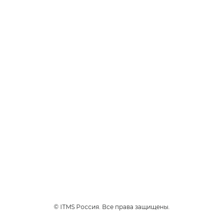
Продукты
glo™ PRIME
НОВИНКА
glo™ air 2
glo™ ULTRA
glo™ HYPER pro
glo™ AIR
Стики Velo
Каталог
Устройства
Стики
Полезные ссылки
© ITMS Россия. Все права защищены.