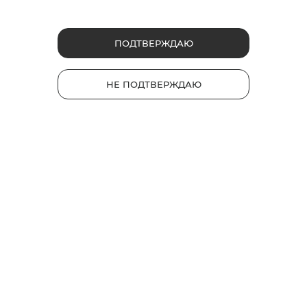
ПОДТВЕРЖДАЮ
НЕ ПОДТВЕРЖДАЮ
FAQ: топ-5 самых распространённых
вопросов о системах нагревания
табака
Новички, решившие впервые попробовать системы
нагревания табака вместо классических сигарет,
сталкиваются с вопросами о том, как правильно
обслуживать устройство, почему возникают неполадки
или специфический запах во время сессий.
Постараемся поподробнее разобрать самые
распространенные вопросы об устройствах glo™.
3
1
8704