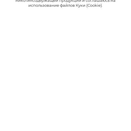
никотинсодержащей продукции и соглашаюсь на
Понравилась статья?
использование файлов Куки (Cookie).
Поделись своим мнением:
0 КОММЕНТАРИЕВ
больше статей