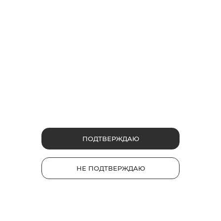
Почему для glo нужны специальные
стики?
Почему для glo™ нужны специальные стики?
Узнайте разницу между форматами Нано и
Деми. К чему может привести использование
ПОДТВЕРЖДАЮ
неподходящих стиков?
1
2
22558
НЕ ПОДТВЕРЖДАЮ