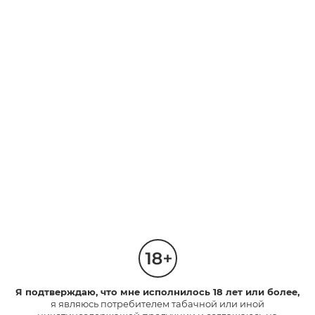
* Данный продукт не исключает риски и содержит никотин,
вызывающий привыкание.
** «‎Меньше риска» – на основании имеющихся
доказательств при полном переключении с курения сигарет
на gloTM. Данный продукт не исключает риски и содержит
никотин, вызывающий привыкание.
*** Данный продукт не исключает риски и содержит
никотин, вызывающий привыкание. Сравнение дыма от
горящего табака в стандартной сигарете (примерно 9 мг
смол) и пара от нагретого табака в устройстве glo по 9 типам
вредных компонентов, которые Всемирная Организация
Здравоохранения рекомендует сократить в сигаретном
дыме.
ПРЕДЫДУЩАЯ
СЛЕДУЮЩАЯ
Я подтверждаю, что мне исполнилось 18 лет или более,
я являюсь потребителем табачной или иной