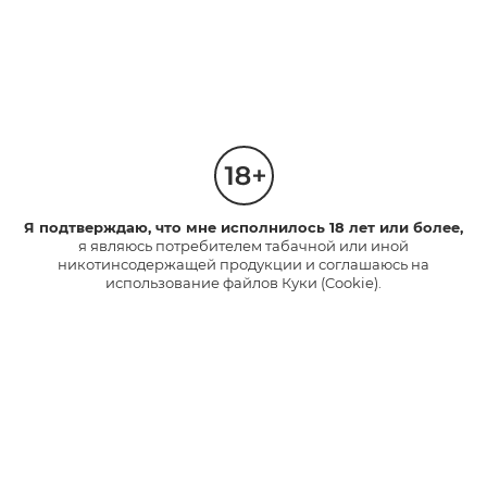
glo™ hyper+ - аналог предыдущей модели с некоторыми
особенностями. Например, при покупке glo™ hyper+
можно подобрать дизайн по своему вкусу – выбрать
индивидуальное сочетание цветов боковой модели и
корпуса из большой палитры оттенков.
Отдельно стоит сказать о лимитированной коллекции glo™,
которую компания представила летом 2021 года. В дизайне
корпуса устройства поучаствовали звезды российской
музыки Тимати и Ольга Бузова.
Я подтверждаю, что мне исполнилось 18 лет или более,
я являюсь потребителем табачной или иной
никотинсодержащей продукции и соглашаюсь на
использование файлов Куки (Cookie).