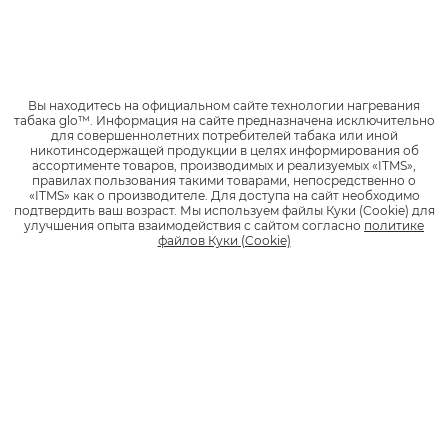
Инструкция по применению устройства.
Отличительной чертой и особенностью систем нагревания
glo™ является механизм разогрева табачного стика. Внутри
Вы находитесь на официальном сайте технологии нагревания
устройства расположена специальная камера, которая
табака glo™.
Информация на сайте предназначена исключительно
разогревается до температуры 260 градусов Цельсия по
для совершеннолетних потребителей табака или иной
всей поверхности и передает постоянную температуру по
никотинсодержащей продукции в целях информирования об
ассортименте товаров, производимых и реализуемых «ITMS»,
всей поверхности стика. Благодаря такой технологии, стик
правилах пользования такими товарами, непосредственно о
равномерно разогревается и генерирует достаточное
«ITMS» как о производителе.
Для доступа на сайт необходимо
количество аэрозоля.
подтвердить ваш возраст.
Мы используем файлы Куки (Cookie) для
улучшения опыта взаимодействия с сайтом согласно
политике
файлов Куки (Cookie)
Дизайн различных форматов glo™ отличается по цвету и
размеру. Цветовая гамма моделей варьируется от
традиционных моно-оттенков – белого, черного, синего,
красного, золотистого, до комбинированных – разные
оттенки корпуса и панели, двухцветный дизайн.
Физические параметры, размер корпуса, вес и пропорции,
зависят от линейки.
Комплектация последних моделей несколько отличается от
других форматов. В новый стартовый набор glo™ hyper+