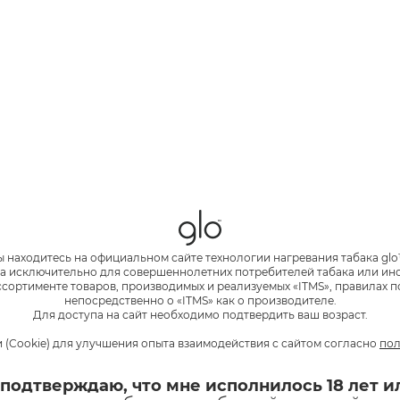
музыку на кассетах и CD-дисках и при эт
гаджеты и мир соцсетей.
Одна из характерных черт, которая опр
миллениалов — это любовь к кофе. Имен
пришелся бум кофеен, а согревающий и 
неотъемлемой частью повседневной жи
Мы учли все эти особенности и создали 
миллениалов, который отражает его эстет
Аксессуар с ID картой***—
стильная дет
примет миллениала и инструкцией по ис
ы находитесь на официальном сайте технологии нагревания табака glo
а исключительно для совершеннолетних потребителей табака или и
сортименте товаров, производимых и реализуемых «ITMS», правилах п
непосредственно о «ITMS» как о производителе.
Для доступа на сайт необходимо подтвердить ваш возраст.
 (Cookie) для улучшения опыта взаимодействия с сайтом согласно
пол
 подтверждаю, что мне исполнилось 18 лет и