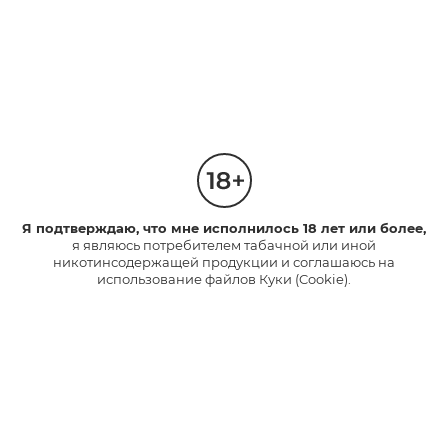
При обнаружении нелегальной продукции можно
сообщить об этом в мобильном приложении
«Патруль
качества».
Я подтверждаю, что мне исполнилось 18 лет или более,
я являюсь потребителем табачной или иной
никотинсодержащей продукции и соглашаюсь на
использование файлов Куки (Cookie).
По вашему обращению торговая точка пройдет
проверку на предмет незаконной деятельности.
При этом ваши личные данные останутся
конфеденцииальными.
Больше информации можно узнать на сайте
патрулькачества.рф
.