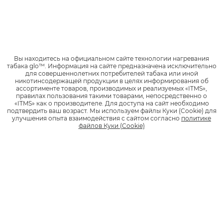
Отсканируйте Data Matrix код с помощью
приложения «Честный знак»
Дождитесь результата проверки – приложение
покажет информацию о товаре
Вы находитесь на официальном сайте технологии нагревания
табака glo™.
Информация на сайте предназначена исключительно
для совершеннолетних потребителей табака или иной
никотинсодержащей продукции в целях информирования об
ассортименте товаров, производимых и реализуемых «ITMS»,
правилах пользования такими товарами, непосредственно о
«ITMS» как о производителе.
Для доступа на сайт необходимо
подтвердить ваш возраст.
Мы используем файлы Куки (Cookie) для
улучшения опыта взаимодействия с сайтом согласно
политике
файлов Куки (Cookie)
Обратите внимание на цвет, который вы увидите после
проверки :
Зеленый - товар оригинальный:
✓
Найден в системе маркировки