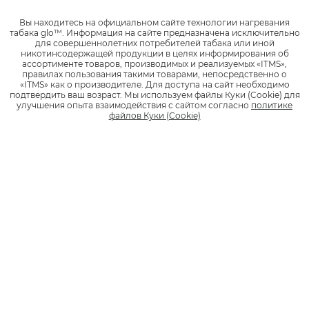
намного удобнее. Кроме того, пара от некоторых устройств
Вы находитесь на официальном сайте технологии нагревания
бывает очень много, а его запах может быть весьма резким
табака glo™.
Информация на сайте предназначена исключительно
даже на улице. И такое приятно не всем.
для совершеннолетних потребителей табака или иной
никотинсодержащей продукции в целях информирования об
ассортименте товаров, производимых и реализуемых «ITMS»,
Таким образом, простота в использовании и наличие
правилах пользования такими товарами, непосредственно о
натурального табака отличают систему нагревания табака
«ITMS» как о производителе.
Для доступа на сайт необходимо
от электронных испарителей. Можно сказать, что именно
подтвердить ваш возраст.
Мы используем файлы Куки (Cookie) для
улучшения опыта взаимодействия с сайтом согласно
политике
современные системы нагревания табака являются
файлов Куки (Cookie)
модернизированной версией традиционных сигарет, в
которых не происходит горение и которые не выделяют ни
дыма, ни пепла.