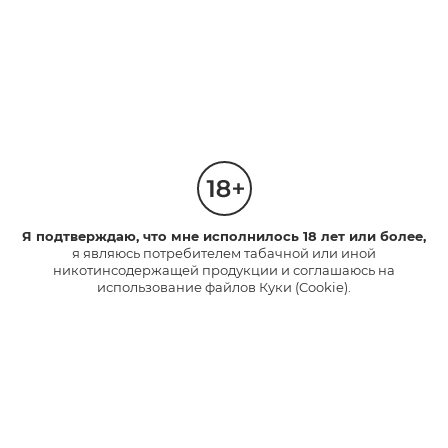
Альтернативные способы доставки
Я подтверждаю, что мне исполнилось 18 лет или более,
никотина как средство снижения
я являюсь потребителем табачной или иной
вреда от курения
никотинсодержащей продукции и соглашаюсь на
использование файлов Куки (Cookie).
44
4
35282