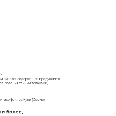
олько им.
™.
ной никотинсодержащей продукции в
, что вы оценили эргономику
ользования такими товарами,
ашему девайсу.
итике файлов Куки (Cookie)
ли более,