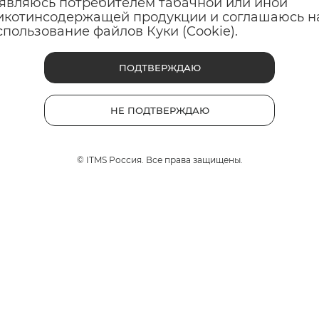
 являюсь потребителем табачной или иной
икотинсодержащей продукции и соглашаюсь н
спользование файлов Куки (Cookie).
ПОДТВЕРЖДАЮ
вету, только нагревается при использовании
НЕ ПОДТВЕРЖДАЮ
© ITMS Россия. Все права защищены.
ра! Большое спасибо за отзыв и высокую оценку внешнего 
, что умеренный нагрев корпуса во время работы являет
и нагрев кажется вам чрезмерным, напишите нам в личные
мы обязательно проконсультируем вас и поможем при необ