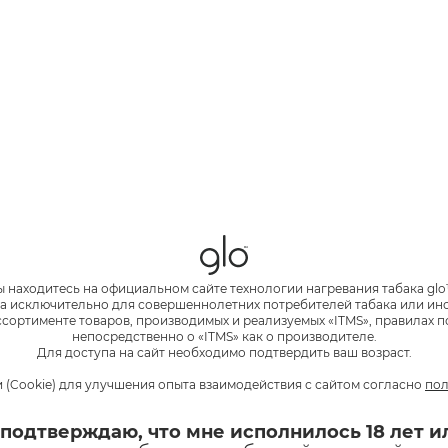
бный аппарат. После приобретения хочется пользоваться т
ы находитесь на официальном сайте технологии нагревания табака glo
а исключительно для совершеннолетних потребителей табака или и
льшое спасибо за ваш отзыв и отличную оценку. Очень рады
сортименте товаров, производимых и реализуемых «ITMS», правилах п
непосредственно о «ITMS» как о производителе.
ыбор в пользу нашего бренда! Долгой и надежной службы в
Для доступа на сайт необходимо подтвердить ваш возраст.
 (Cookie) для улучшения опыта взаимодействия с сайтом согласно
пол
 подтверждаю, что мне исполнилось 18 лет и