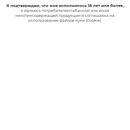
Я подтверждаю, что мне исполнилось 18 лет или более,
я являюсь потребителем табачной или иной
никотинсодержащей продукции и соглашаюсь на
использование файлов Куки (Cookie).
У всех устройств лимитированной коллекции glo™ hyper+
есть возможность кастомизации, то есть, настраиваемого
дизайна. При желании пользователь может приобрести
съемные панели других цветов и самостоятельно менять их.