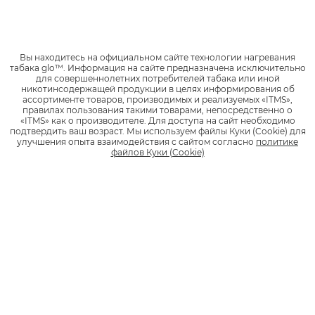
могут использоваться с устройствами glo™ hyper и glo™
hyper+.
Среди вкусов стиков neo™ представлены традиционный
Вы находитесь на официальном сайте технологии нагревания
табачный вкус
,
освежающие
и
фруктово-ягодные
. Также для
табака glo™.
Информация на сайте предназначена исключительно
привнесения дополнительного вкуса внутри фильтра может
для совершеннолетних потребителей табака или иной
никотинсодержащей продукции в целях информирования об
быть добавлена специальная ароматизированная капсула.
ассортименте товаров, производимых и реализуемых «ITMS»,
Стики neo™ с капсулой представлены широким спектром
правилах пользования такими товарами, непосредственно о
вкусов и ароматов.. Пользователь может раздавить капсулу
«ITMS» как о производителе.
Для доступа на сайт необходимо
подтвердить ваш возраст.
Мы используем файлы Куки (Cookie) для
перед использованием стика. Тогда при осуществлении
улучшения опыта взаимодействия с сайтом согласно
политике
вдоха проходящий через фильтр пар будет перенимать
файлов Куки (Cookie)
аромат заложенного в фильтр ароматизатора. Если капсулу
не раздавливать, будет ощущаться чистый табачный вкус
без сторонних ароматов.
В прошлом сезоне были выпущены новые вкусы стиков для
устройств glo™ в коллаборации с дизайнером и
модельером Денисом Симачёвым. Презентация новых
вкусов стиков neo™ прошла в ноябре 2020 года в баре
«SIMACH в Недальнем» с участием дизайнеров, звезд
российского кино и шоу-бизнеса.