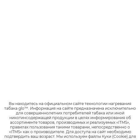
Знакомые ноты любимого напитка:
представляем новинку KENT Стикс
Кола Черри
В нашей коллекции KENT уже есть стики со вкусом
сочного яблока, тропических фруктов, красных и лесных
ягод. Теперь в широком ассортименте стиков KENT
звучат и ностальгические нотки газировки.
Рассказываем главное о новинке KENT Стикс Кола
Черри.
28
38
13472
Вы находитесь на официальном сайте технологии нагревания
табака glo™.
Информация на сайте предназначена исключительно
для совершеннолетних потребителей табака или иной
никотинсодержащей продукции в целях информирования об
ассортименте товаров, производимых и реализуемых «ITMS»,
правилах пользования такими товарами, непосредственно о
«ITMS» как о производителе.
Для доступа на сайт необходимо
подтвердить ваш возраст.
Мы используем файлы Куки (Cookie) для