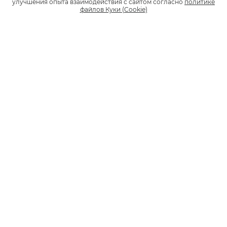
улучшения опыта взаимодействия с сайтом согласно
политике
файлов Куки (Cookie)
Всем по вкусу: новый дизайн стиков
KENT для glo
У нас для вас интересные новости — мы обновили
дизайн стиков KENT для glo. Стики КЕНТ Стикс Тобакко,
КЕНТ Стикс Руби Буст, КЕНТ Стикс Берри Клик сразу
обращают на себя внимание: новый дизайн пачек
выглядит значительно эффектнее и ярче.
11
1
7639