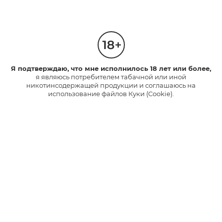
Я подтверждаю, что мне исполнилось 18 лет или более,
я являюсь потребителем табачной или иной
никотинсодержащей продукции и соглашаюсь на
использование файлов Куки (Cookie).
Охватываем все самое
интересное о бренде!
Факты, лайфхаки, новости,
конкурсы в ВК
ПОДПИСАТЬСЯ