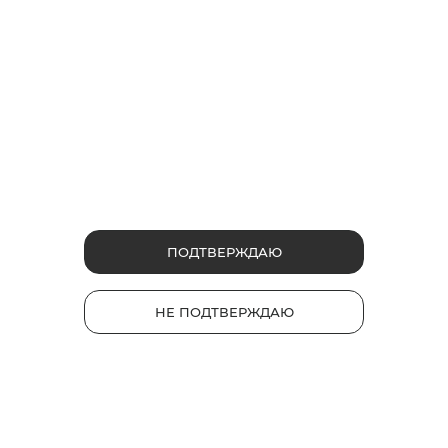
Продукты
glo™ PRIME
НОВИНКА
glo™ air 2
glo™ ULTRA
glo™ HYPER pro
glo™ AIR
Стики Velo
Каталог
ПОДТВЕРЖДАЮ
Устройства
Стики
НЕ ПОДТВЕРЖДАЮ
Полезные ссылки
Часто задаваемые вопросы
TM
База знаний glo
gloКарта