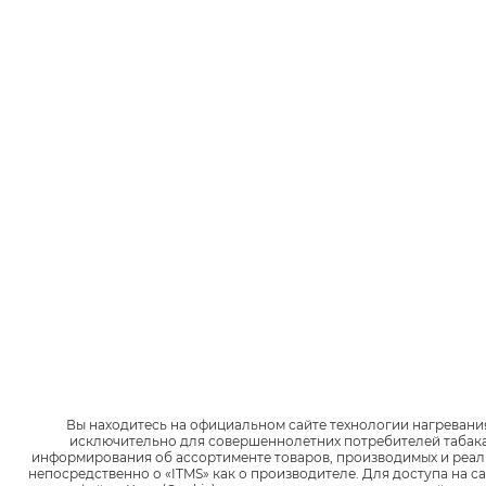
Широкий выбор
стиков —
больше ярких вкусов
Руби Буст
Капсула со вкусом ягод. Насыщенный
вкус с освежающими нотками.
Вы находитесь на официальном сайте технологии нагревани
исключительно для совершеннолетних потребителей табак
информирования об ассортименте товаров, производимых и реали
непосредственно о «ITMS» как о производителе.
Для доступа на с
ПОСМОТРЕТЬ ВСЕ ВКУСЫ