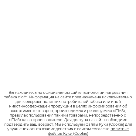
Что такое индукционная
технология нагревания?
Какого размера glo™ HYPER?
Чем glo™ HYPER отличается от
glo™ pro?
C какими стиками используется
Вы находитесь на официальном сайте технологии нагревания
glo™ HYPER?
табака glo™.
Информация на сайте предназначена исключительно
для совершеннолетних потребителей табака или иной
никотинсодержащей продукции в целях информирования об
ассортименте товаров, производимых и реализуемых «ITMS»,
правилах пользования такими товарами, непосредственно о
«ITMS» как о производителе.
Для доступа на сайт необходимо
Чем glo™ HYPER отличается от
подтвердить ваш возраст.
Мы используем файлы Куки (Cookie) для
других устройств glo™?
улучшения опыта взаимодействия с сайтом согласно
политике
файлов Куки (Cookie)