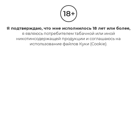
Сколько времени заряжается
Я подтверждаю, что мне исполнилось 18 лет или более,
glo™ HYPER?
я являюсь потребителем табачной или иной
никотинсодержащей продукции и соглашаюсь на
использование файлов Куки (Cookie).
Что такое режим BOOST?
Могу ли я обменять свое старое
устройство на новое?
Какие режимы есть в glo™
HYPER?