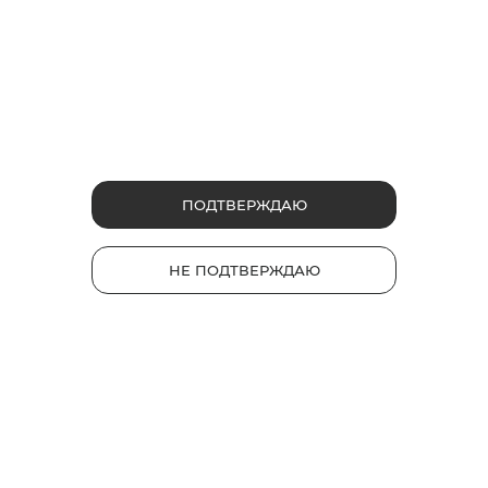
Продукты
glo™ PRIME
НОВИНКА
glo™ air 2
glo™ ULTRA
glo™ HYPER pro
glo™ AIR
ПОДТВЕРЖДАЮ
Стики Velo
Каталог
НЕ ПОДТВЕРЖДАЮ
Устройства
Стики
Полезные ссылки
Часто задаваемые вопросы
TM
База знаний glo
gloКарта