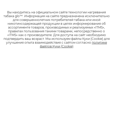
Вы находитесь на официальном сайте технологии нагревания
табака glo™.
Информация на сайте предназначена исключительно
для совершеннолетних потребителей табака или иной
никотинсодержащей продукции в целях информирования об
ассортименте товаров, производимых и реализуемых «ITMS»,
правилах пользования такими товарами, непосредственно о
glo™ в городах России
«ITMS» как о производителе.
Для доступа на сайт необходимо
подтвердить ваш возраст.
Мы используем файлы Куки (Cookie) для
Узнай, как купить glo™ в твоём городе. Адреса магазинов, в
улучшения опыта взаимодействия с сайтом согласно
политике
которых можно приобрести устройства glo™ и стики, в городах
файлов Куки (Cookie)
России.
Абакан
Альметьевск
Ангарск
Арзамас
Армавир
Показать все...
Архангельск
Астрахань
Ачинск
Продукты
glo™ PRIME
НОВИНКА
glo™ air 2