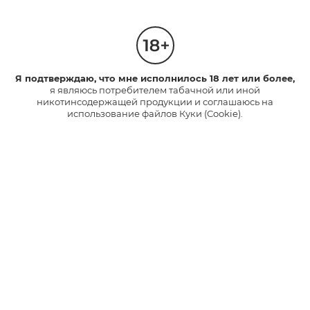
glo™ ULTRA
glo™ HYPER pro
glo™ AIR
Стики Velo
Я подтверждаю, что мне исполнилось 18 лет или более,
Каталог
я являюсь потребителем табачной или иной
Устройства
никотинсодержащей продукции и соглашаюсь на
использование файлов Куки (Cookie).
Стики
Полезные ссылки
Часто задаваемые вопросы
TM
База знаний glo
gloКарта
Обмен и возврат
ЭДО для обмена/возврата (для юр. лиц)
Карта сайта
Контакты