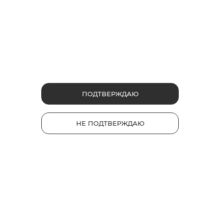
ФРУКТОВЫЕ
ЯГОДНЫЕ
ПОДТВЕРЖДАЮ
Сеул Бит
Руби Буст
Сочетание освежающего
черного чая со вкусом спелого
Капсула со вкусом ягод.
НЕ ПОДТВЕРЖДАЮ
персика.
Насыщенный вкус с
освежающими нотками.
2
3
Интенсивность
Интенсивность
1
1
230 руб.
220 руб.
*
*
НАЙТИ МАГАЗИН
НАЙТИ МАГАЗИН