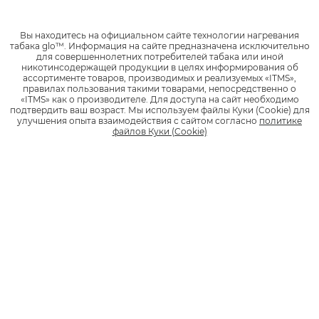
Набор glo™ ULTRA
Вы находитесь на официальном сайте технологии нагревания
табака glo™.
Информация на сайте предназначена исключительно
0 отзывов
для совершеннолетних потребителей табака или иной
никотинсодержащей продукции в целях информирования об
ассортименте товаров, производимых и реализуемых «ITMS»,
правилах пользования такими товарами, непосредственно о
«ITMS» как о производителе.
Для доступа на сайт необходимо
1
1 990 руб.
подтвердить ваш возраст.
Мы используем файлы Куки (Cookie) для
улучшения опыта взаимодействия с сайтом согласно
политике
файлов Куки (Cookie)
*
НАЙТИ МАГАЗИН
Стики
KENT