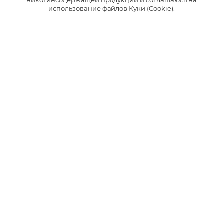
никотинсодержащей продукции и соглашаюсь на
использование файлов Куки (Cookie).
ФРУКТОВЫЕ
ЯГОДНЫЕ
Cанрайз
Бангкок Рейв
Сочетание сладкой освежающей
Сочетание сочного арбуза с
малины с цитрусовым миксом.
нотками дыни и освежающим
послевкусием.
3
3
Интенсивность
Интенсивность
1
1
230 руб.
230 руб.
*
*
НАЙТИ МАГАЗИН
НАЙТИ МАГАЗИН