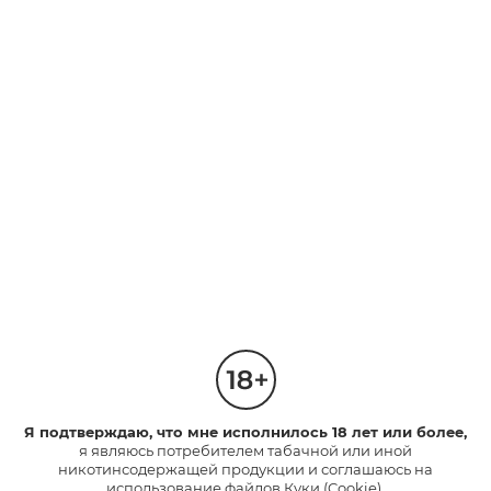
ФРУКТОВЫЕ
ФРУКТОВЫЕ
Эпл Клик
Тропик Клик
Капсула со вкусом сочного
яблока. Насыщенный вкус с
Капсула со вкусом тропических
освежающими нотками.
фруктов.
Насыщенный вкус.
3
2
Интенсивность
Интенсивность
1
1
210 руб.
210 руб.
*
*
НАЙТИ МАГАЗИН
НАЙТИ МАГАЗИН
neo™
НОВИНКА
Я подтверждаю, что мне исполнилось 18 лет или более,
я являюсь потребителем табачной или иной
никотинсодержащей продукции и соглашаюсь на
использование файлов Куки (Cookie).