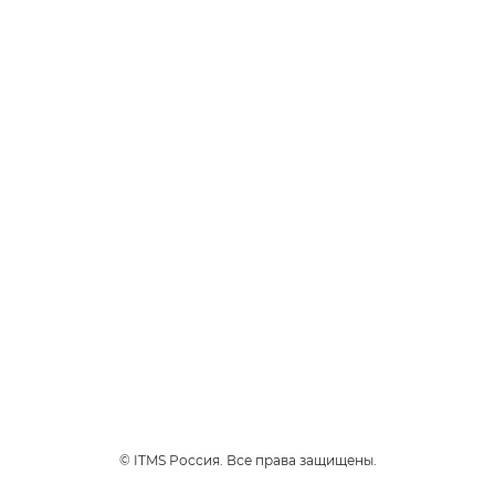
ТАБАЧНЫЕ
Чоко Тобакко
Премиальный сорт табака
Вирджиния с изысканным
ароматом шоколада.
3
Интенсивность
1
230 руб.
*
НАЙТИ МАГАЗИН
© ITMS Россия. Все права защищены.
Продукты