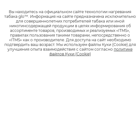
0 отзывов
Вы находитесь на официальном сайте технологии нагревания
табака glo™.
Информация на сайте предназначена исключительно
для совершеннолетних потребителей табака или иной
никотинсодержащей продукции в целях информирования об
ассортименте товаров, производимых и реализуемых «ITMS»,
1
1 990 руб.
правилах пользования такими товарами, непосредственно о
«ITMS» как о производителе.
Для доступа на сайт необходимо
подтвердить ваш возраст.
Мы используем файлы Куки (Cookie) для
улучшения опыта взаимодействия с сайтом согласно
политике
*
НАЙТИ МАГАЗИН
файлов Куки (Cookie)
Стики
KENT