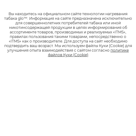
Набор glo™ ULTRA
Вы находитесь на официальном сайте технологии нагревания
0 отзывов
табака glo™.
Информация на сайте предназначена исключительно
для совершеннолетних потребителей табака или иной
никотинсодержащей продукции в целях информирования об
ассортименте товаров, производимых и реализуемых «ITMS»,
правилах пользования такими товарами, непосредственно о
1
«ITMS» как о производителе.
Для доступа на сайт необходимо
1 990 руб.
подтвердить ваш возраст.
Мы используем файлы Куки (Cookie) для
улучшения опыта взаимодействия с сайтом согласно
политике
файлов Куки (Cookie)
*
НАЙТИ МАГАЗИН
Стики
KENT