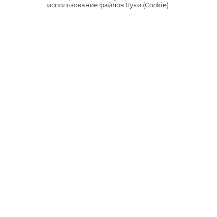
использование файлов Куки (Cookie).
ФРУКТОВЫЕ
ЯГОДНЫЕ
Cанрайз
Бангкок Рейв
Сочетание сладкой освежающей
Сочетание сочного арбуза с
малины с цитрусовым миксом.
нотками дыни и освежающим
послевкусием.
3
3
Интенсивность
Интенсивность
1
1
230 руб.
230 руб.
*
*
НАЙТИ МАГАЗИН
НАЙТИ МАГАЗИН