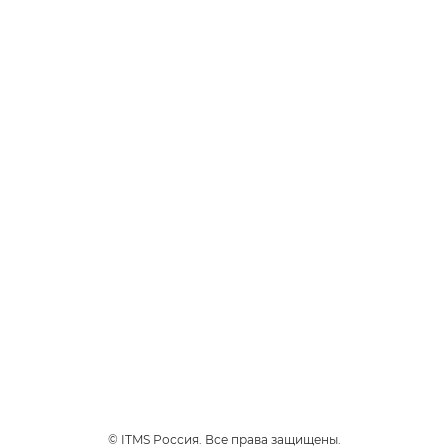
ТАБАЧНЫЕ
Чоко Тобакко
Премиальный сорт табака
Вирджиния с изысканным
ароматом шоколада.
3
Интенсивность
1
230 руб.
*
НАЙТИ МАГАЗИН
© ITMS Россия. Все права защищены.