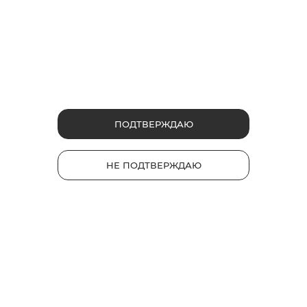
ФРУКТОВЫЕ
ЯГОДНЫЕ
Сеул Бит
ПОДТВЕРЖДАЮ
Руби Буст
Сочетание освежающего
черного чая со вкусом спелого
Капсула со вкусом ягод.
НЕ ПОДТВЕРЖДАЮ
персика.
Насыщенный вкус с
освежающими нотками.
2
3
Интенсивность
Интенсивность
1
1
230 руб.
220 руб.
*
*
НАЙТИ МАГАЗИН
НАЙТИ МАГАЗИН