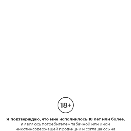
ФРУКТОВЫЕ
ФРУКТОВЫЕ
Эпл Клик
Тропик Клик
Капсула со вкусом сочного
яблока. Насыщенный вкус с
Капсула со вкусом тропических
освежающими нотками.
фруктов.
Насыщенный вкус.
3
2
Интенсивность
Интенсивность
1
1
210 руб.
210 руб.
*
*
НАЙТИ МАГАЗИН
НАЙТИ МАГАЗИН
neo™
НОВИНКА
Я подтверждаю, что мне исполнилось 18 лет или более,
я являюсь потребителем табачной или иной
никотинсодержащей продукции и соглашаюсь на