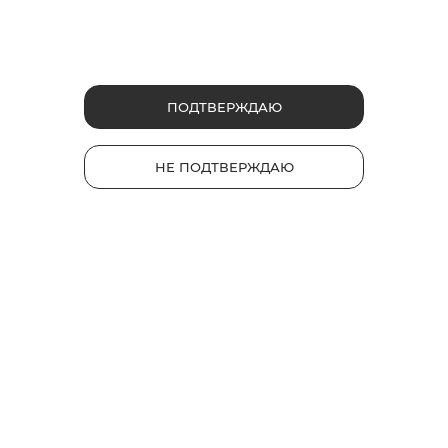
ФРУКТОВЫЕ
ЯГОДНЫЕ
Сеул Бит
Руби Буст
ПОДТВЕРЖДАЮ
Сочетание освежающего
черного чая со вкусом спелого
Капсула со вкусом ягод.
персика.
Насыщенный вкус с
освежающими нотками.
2
НЕ ПОДТВЕРЖДАЮ
3
Интенсивность
Интенсивность
1
1
230 руб.
220 руб.
*
*
НАЙТИ МАГАЗИН
НАЙТИ МАГАЗИН