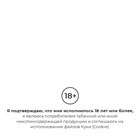
яблока. Насыщенный вкус с
Капсула со вкусом тропических
освежающими нотками.
фруктов.
Насыщенный вкус.
3
2
Интенсивность
Интенсивность
1
1
210 руб.
210 руб.
*
*
НАЙТИ МАГАЗИН
НАЙТИ МАГАЗИН
neo™
НОВИНКА
Я подтверждаю, что мне исполнилось 18 лет или более,
я являюсь потребителем табачной или иной
никотинсодержащей продукции и соглашаюсь на
использование файлов Куки (Cookie).