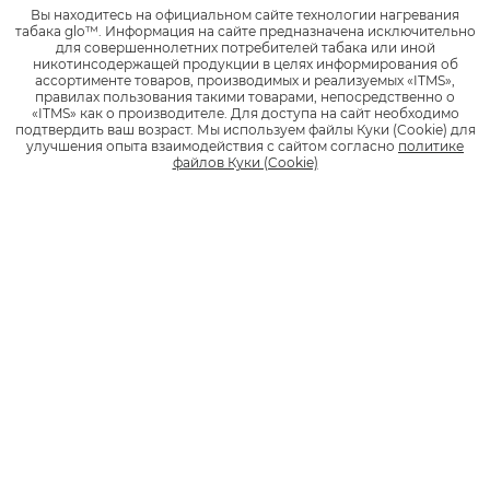
Вы находитесь на официальном сайте технологии нагревания
1
табака glo™.
Информация на сайте предназначена исключительно
1 990 руб.
для совершеннолетних потребителей табака или иной
никотинсодержащей продукции в целях информирования об
ассортименте товаров, производимых и реализуемых «ITMS»,
*
НАЙТИ МАГАЗИН
правилах пользования такими товарами, непосредственно о
«ITMS» как о производителе.
Для доступа на сайт необходимо
подтвердить ваш возраст.
Мы используем файлы Куки (Cookie) для
улучшения опыта взаимодействия с сайтом согласно
политике
файлов Куки (Cookie)
Стики
KENT