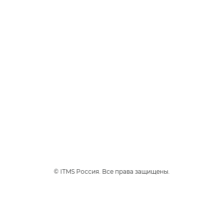
Чоко Тобакко
Премиальный сорт табака
Вирджиния с изысканным
ароматом шоколада.
3
Интенсивность
1
230 руб.
*
НАЙТИ МАГАЗИН
© ITMS Россия. Все права защищены.
Продукты
glo™ PRIME
НОВИНКА
Устройства
Стики
Где купить
Блог
Кабинет
glo™ air 2