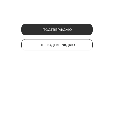
ФРУКТОВЫЕ
ЯГОДНЫЕ
Сеул Бит
Руби Буст
ПОДТВЕРЖДАЮ
Сочетание освежающего
черного чая со вкусом спелого
Капсула со вкусом ягод.
персика.
Насыщенный вкус с
освежающими нотками.
НЕ ПОДТВЕРЖДАЮ
2
3
Интенсивность
Интенсивность
1
1
230 руб.
220 руб.
*
*
НАЙТИ МАГАЗИН
НАЙТИ МАГАЗИН