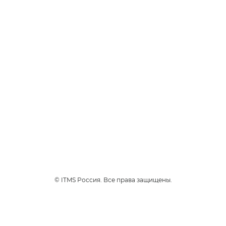
Чоко Тобакко
Премиальный сорт табака
Вирджиния с изысканным
ароматом шоколада.
3
Интенсивность
1
230 руб.
*
НАЙТИ МАГАЗИН
© ITMS Россия. Все права защищены.
Продукты
glo™ PRIME
НОВИНКА
Устройства
Стики
Где купить
Блог
Кабинет
glo™ air 2