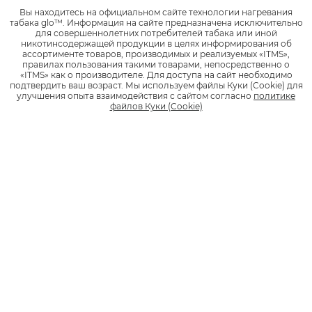
Вы находитесь на официальном сайте технологии нагревания
табака glo™.
Информация на сайте предназначена исключительно
1
1
2 490 руб.
1 990 руб.
для совершеннолетних потребителей табака или иной
никотинсодержащей продукции в целях информирования об
ассортименте товаров, производимых и реализуемых «ITMS»,
правилах пользования такими товарами, непосредственно о
*
*
НАЙТИ МАГАЗИН
НАЙТИ МАГАЗИН
«ITMS» как о производителе.
Для доступа на сайт необходимо
подтвердить ваш возраст.
Мы используем файлы Куки (Cookie) для
улучшения опыта взаимодействия с сайтом согласно
политике
файлов Куки (Cookie)
Стики
KENT