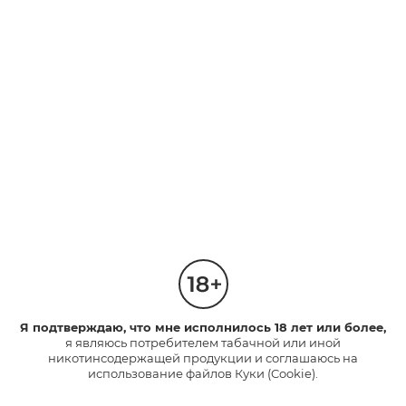
Капсула со вкусом сочного
яблока. Насыщенный вкус с
Капсула со вкусом тропических
освежающими нотками.
фруктов.
Насыщенный вкус.
3
2
Интенсивность
Интенсивность
1
1
210 руб.
210 руб.
*
*
НАЙТИ МАГАЗИН
НАЙТИ МАГАЗИН
neo™
НОВИНКА
Я подтверждаю, что мне исполнилось 18 лет или более,
я являюсь потребителем табачной или иной
никотинсодержащей продукции и соглашаюсь на
использование файлов Куки (Cookie).