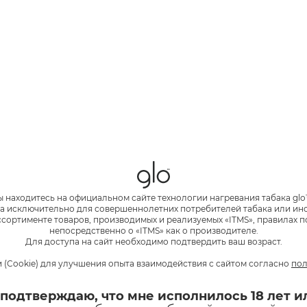
ения никотинсодержащей продукции» онлайн-продажа ни
оссии под запретом. Чтобы купить glo™, можно обратиться
на карте на этой странице.
мы нагревания табака glo™
ХИТ
несколько моделей, которые различаются по разным параметр
тройство в линейке. Представлен в черном и синем цветах
™ в формате деми. Выпускается в четырех цветах: черном, 
номичном дизайне. Выпускается в черном, мятном или зел
ы находитесь на официальном сайте технологии нагревания табака glo
и на 30 секунд длиннее при работе в стандартном режим
а исключительно для совершеннолетних потребителей табака или и
чается стильным двухцветным дизайном.
сортименте товаров, производимых и реализуемых «ITMS», правилах п
непосредственно о «ITMS» как о производителе.
й автостарта: сессия начинается автоматически после уста
Для доступа на сайт необходимо подтвердить ваш возраст.
х цветах: бежевом, черном, синем и белом.
 (Cookie) для улучшения опыта взаимодействия с сайтом согласно
пол
е цены для систем нагревания табака и стиков. В конкрет
lo™ AIR
glo™ HYPER pro
 подтверждаю, что мне исполнилось 18 лет и