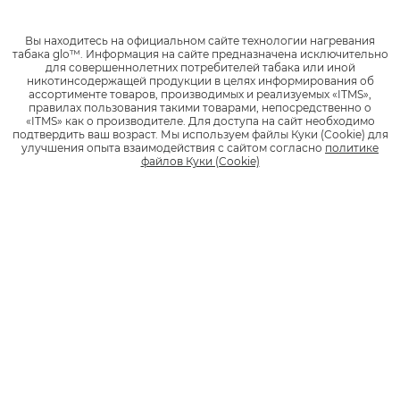
Набор glo™ ULTRA
Вы находитесь на официальном сайте технологии нагревания
0 отзывов
табака glo™.
Информация на сайте предназначена исключительно
для совершеннолетних потребителей табака или иной
никотинсодержащей продукции в целях информирования об
ассортименте товаров, производимых и реализуемых «ITMS»,
правилах пользования такими товарами, непосредственно о
1
«ITMS» как о производителе.
Для доступа на сайт необходимо
1 990 руб.
подтвердить ваш возраст.
Мы используем файлы Куки (Cookie) для
улучшения опыта взаимодействия с сайтом согласно
политике
файлов Куки (Cookie)
*
НАЙТИ МАГАЗИН
Стики
KENT