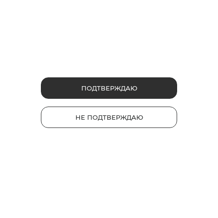
ФРУКТОВЫЕ
ЯГОДНЫЕ
Сеул Бит
ПОДТВЕРЖДАЮ
Руби Буст
Сочетание освежающего
черного чая со вкусом спелого
Капсула со вкусом ягод.
НЕ ПОДТВЕРЖДАЮ
персика.
Насыщенный вкус с
освежающими нотками.
2
3
Интенсивность
Интенсивность
1
1
230 руб.
220 руб.
*
*
НАЙТИ МАГАЗИН
НАЙТИ МАГАЗИН