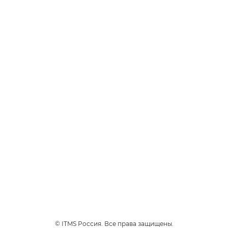
ТАБАЧНЫЕ
Чоко Тобакко
Премиальный сорт табака
Вирджиния с изысканным
ароматом шоколада.
3
Интенсивность
1
230 руб.
*
НАЙТИ МАГАЗИН
© ITMS Россия. Все права защищены.