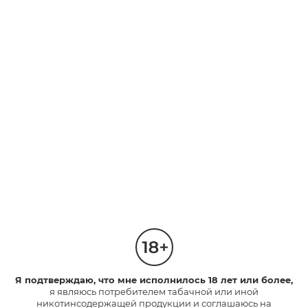
ФРУКТОВЫЕ
ФРУКТОВЫЕ
Эпл Клик
Тропик Клик
Капсула со вкусом сочного
яблока. Насыщенный вкус с
Капсула со вкусом тропических
освежающими нотками.
фруктов.
Насыщенный вкус.
3
2
Интенсивность
Интенсивность
1
1
210 руб.
210 руб.
*
*
НАЙТИ МАГАЗИН
НАЙТИ МАГАЗИН
neo™
НОВИНКА
Я подтверждаю, что мне исполнилось 18 лет или более,
я являюсь потребителем табачной или иной
никотинсодержащей продукции и соглашаюсь на