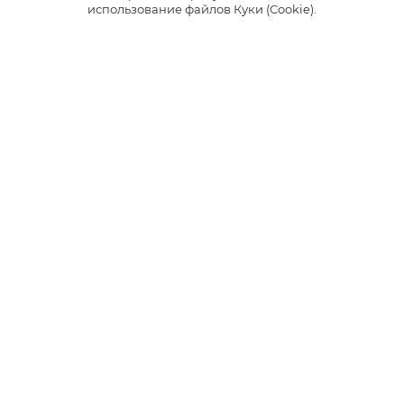
использование файлов Куки (Cookie).
ФРУКТОВЫЕ
ЯГОДНЫЕ
Cанрайз
Бангкок Рейв
Сочетание сладкой освежающей
Сочетание сочного арбуза с
малины с цитрусовым миксом.
нотками дыни и освежающим
послевкусием.
3
3
Интенсивность
Интенсивность
1
1
230 руб.
230 руб.
*
*
НАЙТИ МАГАЗИН
НАЙТИ МАГАЗИН