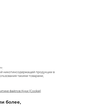
НОВИНКА
д за 90 минут и наглядную
ьше, чем AIR. Отличается самой
андартном режиме. У него
еем на российском рынке.
тически, если функция включена.
™.
ной никотинсодержащей продукции в
пачки стиков из линеек neo™ или
ользования такими товарами,
glo™ PRIME
итике файлов Куки (Cookie)
0 отзывов
ли более,
его табачного дыма, последствий