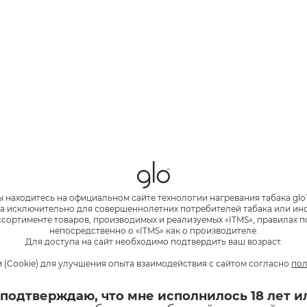
йств
истем нагревания табака glo™:
ХИТ
инейке glo в формате Деми. Он обеспечивает быстрый заря
 размеру в линейке glo в формате Деми, но весит чуть бол
в корпусах со сменными панелями.
той и наглядной индикацией сессии.
ое предлагает продолжительность сессии до 4,5 минут в ст
 индикация сессии еще нагляднее: это первый glo с диспл
таточно вставить табачный стик, и сессия начнется автома
ы находитесь на официальном сайте технологии нагревания табака glo
а исключительно для совершеннолетних потребителей табака или и
 или в составе готового набора, в который входят по две 
сортименте товаров, производимых и реализуемых «ITMS», правилах п
непосредственно о «ITMS» как о производителе.
темы нагревания табака в стильных цветах.
lo™ AIR
glo™ HYPER pro
Для доступа на сайт необходимо подтвердить ваш возраст.
 (Cookie) для улучшения опыта взаимодействия с сайтом согласно
пол
113 отзывов
76 отзывов
 подтверждаю, что мне исполнилось 18 лет и
она «Об охране здоровья граждан от воздействия окружающ