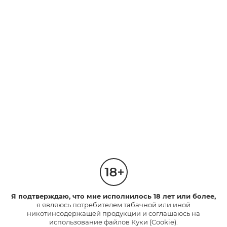
Эпл Клик
Тропик Клик
Капсула со вкусом сочного
яблока. Насыщенный вкус с
Капсула со вкусом тропических
освежающими нотками.
фруктов.
Насыщенный вкус.
3
2
Интенсивность
Интенсивность
1
1
210 руб.
210 руб.
*
*
НАЙТИ МАГАЗИН
НАЙТИ МАГАЗИН
neo™
НОВИНКА
Я подтверждаю, что мне исполнилось 18 лет или более,
я являюсь потребителем табачной или иной
никотинсодержащей продукции и соглашаюсь на
использование файлов Куки (Cookie).