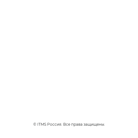
ТАБАЧНЫЕ
Чоко Тобакко
Премиальный сорт табака
Вирджиния с изысканным
ароматом шоколада.
3
Интенсивность
1
230 руб.
*
НАЙТИ МАГАЗИН
© ITMS Россия. Все права защищены.
Продукты