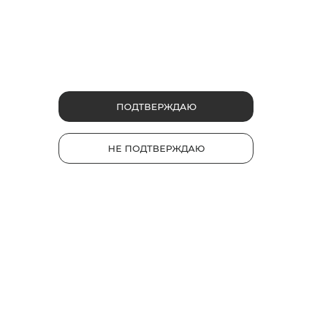
ФРУКТОВЫЕ
ЯГОДНЫЕ
Сеул Бит
ПОДТВЕРЖДАЮ
Руби Буст
Сочетание освежающего
черного чая со вкусом спелого
Капсула со вкусом ягод.
персика.
Насыщенный вкус с
НЕ ПОДТВЕРЖДАЮ
освежающими нотками.
2
3
Интенсивность
Интенсивность
1
1
230 руб.
220 руб.
*
*
НАЙТИ МАГАЗИН
НАЙТИ МАГАЗИН