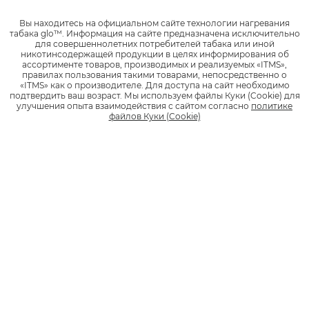
0 отзывов
Вы находитесь на официальном сайте технологии нагревания
табака glo™.
Информация на сайте предназначена исключительно
для совершеннолетних потребителей табака или иной
никотинсодержащей продукции в целях информирования об
1
ассортименте товаров, производимых и реализуемых «ITMS»,
1 990 руб.
правилах пользования такими товарами, непосредственно о
«ITMS» как о производителе.
Для доступа на сайт необходимо
подтвердить ваш возраст.
Мы используем файлы Куки (Cookie) для
*
НАЙТИ МАГАЗИН
улучшения опыта взаимодействия с сайтом согласно
политике
файлов Куки (Cookie)
Стики
KENT