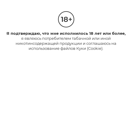
glo™ ULTRA
glo™ HYPER pro
glo™ AIR
Стики Velo
Я подтверждаю, что мне исполнилось 18 лет или более,
Каталог
я являюсь потребителем табачной или иной
Устройства
никотинсодержащей продукции и соглашаюсь на
использование файлов Куки (Cookie).
Стики
Полезные ссылки
Часто задаваемые вопросы
TM
База знаний glo
gloКарта
Обмен и возврат
ЭДО для обмена/возврата (для юр. лиц)
Карта сайта
Контакты