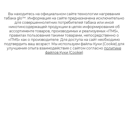
Вы находитесь на официальном сайте технологии нагревания
табака glo™.
Информация на сайте предназначена исключительно
для совершеннолетних потребителей табака или иной
никотинсодержащей продукции в целях информирования об
ассортименте товаров, производимых и реализуемых «ITMS»,
правилах пользования такими товарами, непосредственно о
glo™ в городах России
«ITMS» как о производителе.
Для доступа на сайт необходимо
подтвердить ваш возраст.
Мы используем файлы Куки (Cookie) для
Узнай, как купить glo™ в твоём городе. Адреса магазинов, в
улучшения опыта взаимодействия с сайтом согласно
политике
которых можно приобрести устройства glo™ и стики, в городах
файлов Куки (Cookie)
России.
Абакан
Альметьевск
Ангарск
Арзамас
Армавир
Показать все...
Архангельск
Астрахань
Ачинск
Продукты
glo™ PRIME
НОВИНКА
glo™ air 2